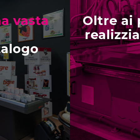
a vasta
Oltre ai
realizzi
talogo