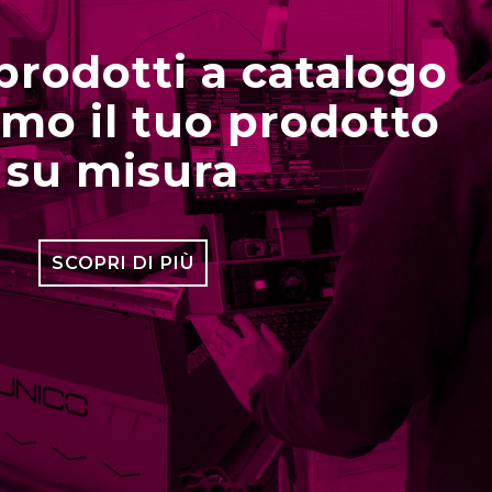
 prodotti a catalogo
amo il tuo prodotto
su misura
SCOPRI DI PIÙ