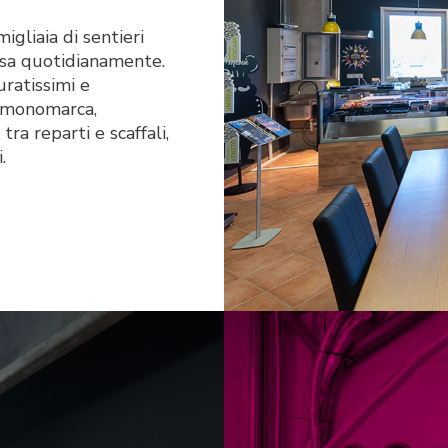
gliaia di sentieri
ersa quotidianamente.
uratissimi e
r monomarca,
ra reparti e scaffali,
.