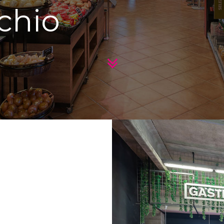
cchio
l