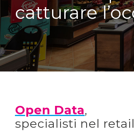
catturare l’o
Open Data
,
specialisti nel retai